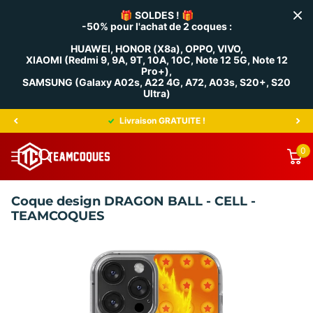
🎁
SOLDES !
🎁
-50% pour l'achat de 2 coques :
HUAWEI, HONOR (X8a), OPPO, VIVO,
XIAOMI (Redmi 9, 9A, 9T, 10A, 10C, Note 12 5G, Note 12
Pro+),
SAMSUNG (Galaxy A02s, A22 4G, A72, A03s, S20+, S20
Ultra)
Livraison GRATUITE !
0
Coque design DRAGON BALL - CELL -
TEAMCOQUES