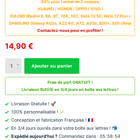
-50% pour l'achat de 2 coques :
HUAWEI / HONOR / OPPO / VIVO !
XIAOMI (Redmi 9, 9A, 9T, 10A, 10C, Note 12 5G, Note 12 Pro+)
SAMSUNG (Galaxy A02s, A22 4G, A72, A03s, S20+, S20 Ultra)
Contactez-nous pour en profiter !
14,90 €
Ajouter au panier
Frais de port GRATUIT !
Livraison SUIVIE en 3/4 jours en boîte aux lettres !
Livraison Gratuite ! 🚀
100% personnalisable ! 🪄
Conception et fabrication Française ! 🇫🇷
En 3/4 jours ouvrés dans votre boîte aux lettres ! 📬
Expédié aujourd'hui ?
Commandez dans :
0
5
5
8
5
2