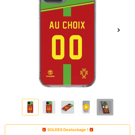
+8
🎁 SOLDES Destockage ! 🎁