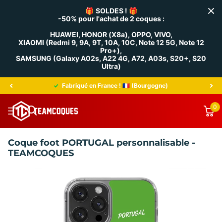
🎁
SOLDES !
🎁
-50% pour l'achat de 2 coques :
HUAWEI, HONOR (X8a), OPPO, VIVO,
XIAOMI (Redmi 9, 9A, 9T, 10A, 10C, Note 12 5G, Note 12
Pro+),
SAMSUNG (Galaxy A02s, A22 4G, A72, A03s, S20+, S20
Ultra)
Fabriqué en France ! 🇫🇷 (Bourgogne)
0
Coque foot PORTUGAL personnalisable -
TEAMCOQUES