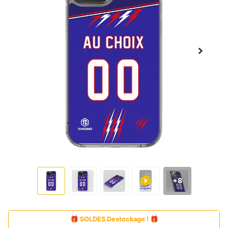
+8
🎁 SOLDES Destockage ! 🎁