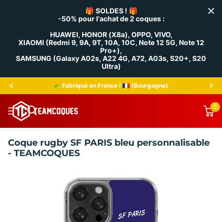
🎁
SOLDES !
🎁
-50% pour l'achat de 2 coques :
HUAWEI, HONOR (X8a), OPPO, VIVO,
XIAOMI (Redmi 9, 9A, 9T, 10A, 10C, Note 12 5G, Note 12
Pro+),
SAMSUNG (Galaxy A02s, A22 4G, A72, A03s, S20+, S20
Ultra)
Fabriqué en France ! 🇫🇷 (Bourgogne)
0
Coque rugby SF PARIS bleu personnalisable
- TEAMCOQUES