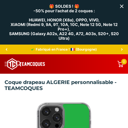
🎁
SOLDES !
🎁
-50% pour l'achat de 2 coques :
HUAWEI, HONOR (X8a), OPPO, VIVO,
XIAOMI (Redmi 9, 9A, 9T, 10A, 10C, Note 12 5G, Note 12
Pro+),
SAMSUNG (Galaxy A02s, A22 4G, A72, A03s, S20+, S20
Ultra)
Fabriqué en France ! 🇫🇷 (Bourgogne)
0
Coque drapeau ALGERIE personnalisable -
TEAMCOQUES