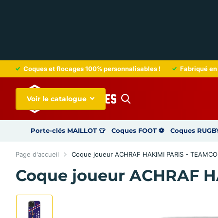
Coques et flocages 100% personnalisables !
Fabriqué en 
Voir le catalogue
Porte-clés MAILLOT 👕
Coques FOOT ⚽
Coques RUGBY
Page d'accueil
Coque joueur ACHRAF HAKIMI PARIS - TEAMC
Coque joueur ACHRAF 