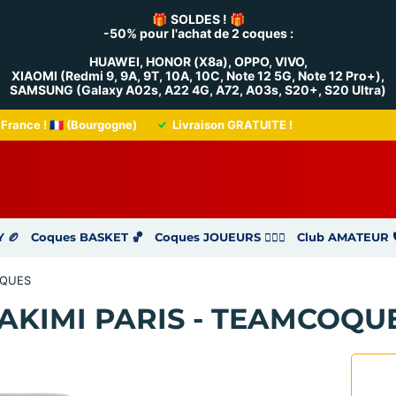
🎁
SOLDES !
🎁
-50% pour l'achat de 2 coques :
HUAWEI, HONOR (X8a), OPPO, VIVO,
XIAOMI (Redmi 9, 9A, 9T, 10A, 10C, Note 12 5G, Note 12 Pro+),
SAMSUNG (Galaxy A02s, A22 4G, A72, A03s, S20+, S20 Ultra)
France ! 🇫🇷 (Bourgogne)
Livraison GRATUITE !
 🏉
Coques BASKET 🏀
Coques JOUEURS ⛹🏻‍♂️
Club AMATEUR 🛡
OQUES
HAKIMI PARIS - TEAMCOQU