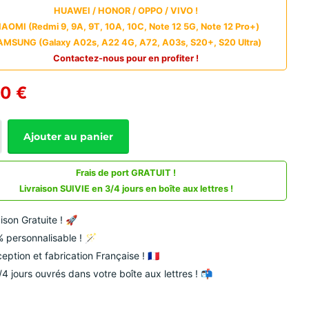
HUAWEI / HONOR / OPPO / VIVO !
IAOMI (Redmi 9, 9A, 9T, 10A, 10C, Note 12 5G, Note 12 Pro+)
AMSUNG (Galaxy A02s, A22 4G, A72, A03s, S20+, S20 Ultra)
Contactez-nous pour en profiter !
90 €
Ajouter au panier
Frais de port GRATUIT !
Livraison SUIVIE en 3/4 jours en boîte aux lettres !
aison Gratuite ! 🚀
 personnalisable ! 🪄
eption et fabrication Française ! 🇫🇷
/4 jours ouvrés dans votre boîte aux lettres ! 📬