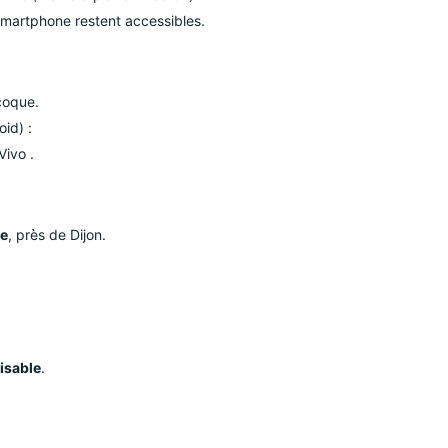
martphone restent accessibles.
coque.
id) :
Vivo .
ne
, près de Dijon.
isable
.