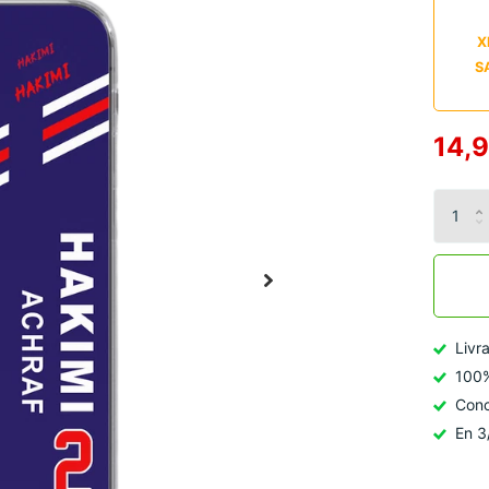
X
S
14,
Livr
100%
Conc
En 3