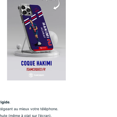
rigide
.
otégeant au mieux votre téléphone.
hute (même à plat sur l'écran).