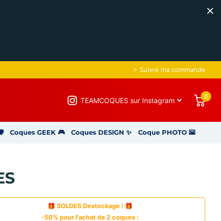
> Suivre ma commande
0
TEAMCOQUES sur Instagram
️
Coques GEEK 🎮
Coques DESIGN ✨
Coque PHOTO 🌇
ES
🎁 SOLDES Destockage ! 🎁
-50% pour l'achat de 2 coques :