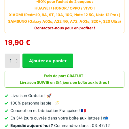
-50% pour l'achat de 2 coques :
HUAWEI / HONOR / OPPO / VIVO !
XIAOMI (Redmi 9, 9A, 9T, 10A, 10C, Note 12 5G, Note 12 Pro+)
SAMSUNG (Galaxy A02s, A22 4G, A72, A03s, S20+, S20 Ultra)
Contactez-nous pour en profiter !
19,90 €
Ajouter au panier
Frais de port GRATUIT !
Livraison SUIVIE en 3/4 jours en boîte aux lettres !
Livraison Gratuite ! 🚀
100% personnalisable ! 🪄
Conception et fabrication Française ! 🇫🇷
En 3/4 jours ouvrés dans votre boîte aux lettres ! 📬
Expédié aujourd'hui ?
Commandez dans :
0
3
4
7
1
0