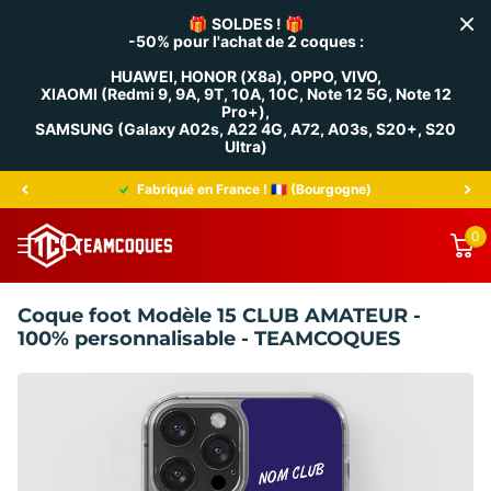
🎁
SOLDES !
🎁
-50% pour l'achat de 2 coques :
HUAWEI, HONOR (X8a), OPPO, VIVO,
XIAOMI (Redmi 9, 9A, 9T, 10A, 10C, Note 12 5G, Note 12
Pro+),
SAMSUNG (Galaxy A02s, A22 4G, A72, A03s, S20+, S20
Ultra)
Fabriqué en France ! 🇫🇷 (Bourgogne)
0
Coque foot Modèle 15 CLUB AMATEUR -
100% personnalisable - TEAMCOQUES