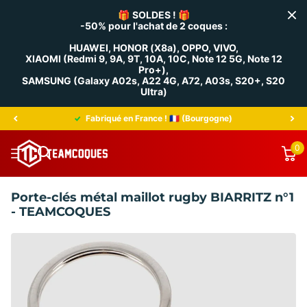
🎁
SOLDES !
🎁
-50% pour l'achat de 2 coques :
HUAWEI, HONOR (X8a), OPPO, VIVO,
XIAOMI (Redmi 9, 9A, 9T, 10A, 10C, Note 12 5G, Note 12
Pro+),
SAMSUNG (Galaxy A02s, A22 4G, A72, A03s, S20+, S20
Ultra)
Fabriqué en France ! 🇫🇷 (Bourgogne)
0
Porte-clés métal maillot rugby BIARRITZ n°1
- TEAMCOQUES