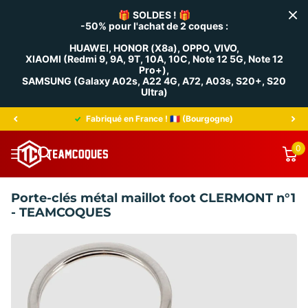
🎁
SOLDES !
🎁
-50% pour l'achat de 2 coques :
HUAWEI, HONOR (X8a), OPPO, VIVO,
XIAOMI (Redmi 9, 9A, 9T, 10A, 10C, Note 12 5G, Note 12
Pro+),
SAMSUNG (Galaxy A02s, A22 4G, A72, A03s, S20+, S20
Ultra)
Fabriqué en France ! 🇫🇷 (Bourgogne)
0
Porte-clés métal maillot foot CLERMONT n°1
- TEAMCOQUES