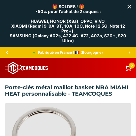
🎁
SOLDES !
🎁
-50% pour l'achat de 2 coques :
HUAWEI, HONOR (X8a), OPPO, VIVO,
XIAOMI (Redmi 9, 9A, 9T, 10A, 10C, Note 12 5G, Note 12
Pro+),
SAMSUNG (Galaxy A02s, A22 4G, A72, A03s, S20+, S20
Ultra)
Fabriqué en France ! 🇫🇷 (Bourgogne)
0
Porte-clés métal maillot basket NBA MIAMI
HEAT personnalisable - TEAMCOQUES